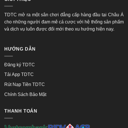
TDTC mở ra một sân chơi đẳng cấp hàng đầu tại Châu Á
cho những người đam mê cá cược với hệ thống sản phẩm
và dịch vụ luôn được đổi mới theo xu hướng hiện nay.
HƯỚNG DẪN
Đăng ký TDTC
Tải App TDTC
Rút Nạp Tiền TDTC
Chính Sách Bảo Mật
THANH TOÁN