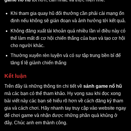
Khi tham gia quay hũ đổi thưởng cần phải cài mạng ổn
định nếu không sẽ gián đoạn và ảnh hưởng tới kết quả.
Không đăng xuất tài khoản quá nhiều lần vì điều này có
thể làm mất đi cơ hội chiến thắng của bạn và tạo cơ hội
cho người khác.
Thường xuyên rèn luyện và có sự tập trung bền bỉ để
tăng tỉ lệ giành chiến thắng
Kết luận
Trên đây là những thông tin chi tiết về
sảnh game nổ hũ
mà các bạn có thể tham khảo. Hy vọng sau khi đọc xong
bài viết này các bạn sẽ hiểu rõ hơn về cách đăng ký tham
gia và cách chơi. Hãy nhanh tay truy cập vào website ngay
để chơi game và nhận được những phần quà khủng ở
đây. Chúc anh em thành công.