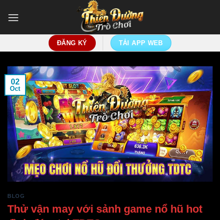
Skip
to
content
ĐĂNG KÝ
TẢI APP WEB
02
Oct
BLOG
Thử vận may với sảnh game nổ hũ hot