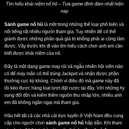
Tìm hiểu khái niệm nổ hũ – Tựa game đình đám nhất hiện
nay
Sảnh game nổ hũ
là một trong những thể loại phổ biến và
nổi tiếng rất nhiều người tham gia. Tuy nhiên để có thể
giành được những phần quà giá trị không phải ai cũng làm
được. Vậy trước khi đi vào tìm hiểu cách chơi anh em cần
biết được khái niệm của nó.
Đây là một dạng game may rủi và ngẫu nhiên hội viên nào
có để may mắn có thể trúng Jackpot và nhận được phần
thưởng cực kỳ khủng. Chính vì điều đó mà game này đã
lôi kéo được hàng loạt lượt đặt cược tại đây. Với những hy
vọng đổi đời và kiếm thêm nguồn thu nhập lớn, nhiều anh
em đã không ngần ngại mà tham gia.
Hầu hết tất cả các nhà cái trực tuyến ở Việt Nam đều cung
cấp cho người chơi
sảnh game nổ hũ
hấp dẫn. Khi tham