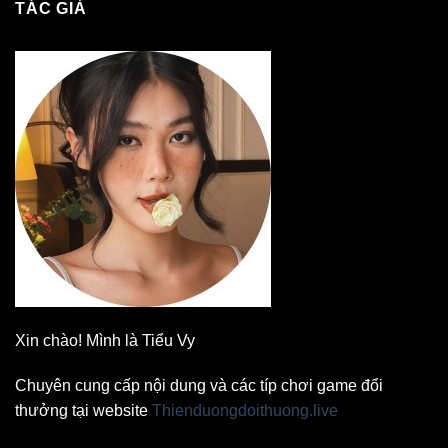
TÁC GIẢ
Xin chào! Mình là Tiểu Vy
Chuyên cung cấp nội dung và các típ chơi game đổi
thưởng tại website
Thienduongdoithuong.live